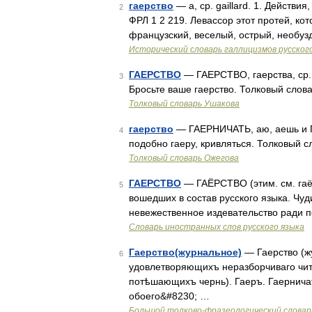
гаерство
— а, ср. gaillard. 1. Действия
2
ФРЛ 1 2 219. Левассор этот протей, кот
французский, веселый, острый, необуз
Исторический словарь галлицизмов русског
ГАЕРСТВО
— ГАЕРСТВО, гаерства, ср. 
3
Бросьте ваше гаерство. Толковый слов
Толковый словарь Ушакова
гаерство
— ГАЕРНИЧАТЬ, аю, аешь и ГА
4
подобно гаеру, кривляться. Толковый 
Толковый словарь Ожегова
ГАЕРСТВО
— ГАЁРСТВО (этим. см. гаё
5
вошедших в состав русского языка. Чуд
невежественное издевательство ради п
Словарь иностранных слов русского языка
Гаерство(журнальное)
— Гаерство (ж
6
удовлетворяющихъ неразборчиваго чит
потѣшающихъ чернь). Гаеръ. Гаернича
обоего&#8230; …
Большой толково-фразеологический словар