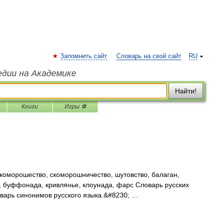
Запомнить сайт
Словарь на свой сайт
RU
едии на Академике
Найти!
Книги
Игры ⚽
оморошество, скоморошничество, шутовство, балаган,
, буффонада, кривлянье, клоунада, фарс Словарь русских
оварь синонимов русского языка.&#8230; …