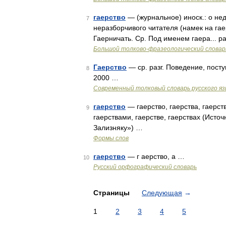
гаерство
— (журнальное) иноск.: о н
7
неразборчивого читателя (намек на г
Гаерничать. Ср. Под именем гаера... 
Большой толково-фразеологический словар
Гаерство
— ср. разг. Поведение, пост
8
2000 …
Современный толковый словарь русского я
гаерство
— гаерство, гаерства, гаерств
9
гаерствами, гаерстве, гаерствах (Исто
Зализняку») …
Формы слов
гаерство
— г аерство, а …
10
Русский орфографический словарь
Страницы
Следующая
→
1
2
3
4
5