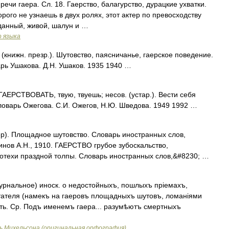
, речи гаера. Сл. 18. Гаерство, балагурство, дурацкие ухватки.
орого не узнаешь в двух ролях, этот актер по превосходству
данный, живой, шалун и …
о языка
(книжн. презр.). Шутовство, паясничанье, гаерское поведение.
арь Ушакова. Д.Н. Ушаков. 1935 1940 …
ЕРСТВОВАТЬ, твую, твуешь; несов. (устар.). Вести себя
словарь Ожегова. С.И. Ожегов, Н.Ю. Шведова. 1949 1992 …
р). Площадное шутовство. Словарь иностранных слов,
инов А.Н., 1910. ГАЕРСТВО грубое зубоскальство,
отехи праздной толпы. Словарь иностранных слов,&#8230; …
урнальное) иноск. о недостойныхъ, пошлыхъ пріемахъ,
ателя (намекъ на гаеровъ площадныхъ шутовъ, ломаніями
ть. Ср. Подъ именемъ гаера... разумѣютъ смертныхъ
ь Михельсона (оригинальная орфография)